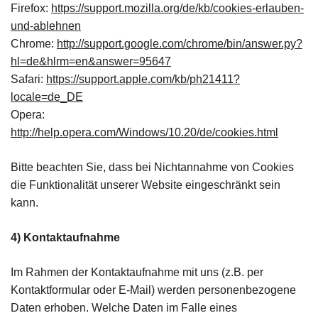
Firefox:
https://support.mozilla.org/de/kb/cookies-erlauben-
und-ablehnen
Chrome:
http://support.google.com/chrome/bin/answer.py?
hl=de&hlrm=en&answer=95647
Safari:
https://support.apple.com/kb/ph21411?
locale=de_DE
Opera:
http://help.opera.com/Windows/10.20/de/cookies.html
Bitte beachten Sie, dass bei Nichtannahme von Cookies
die Funktionalität unserer Website eingeschränkt sein
kann.
4) Kontaktaufnahme
Im Rahmen der Kontaktaufnahme mit uns (z.B. per
Kontaktformular oder E-Mail) werden personenbezogene
Daten erhoben. Welche Daten im Falle eines