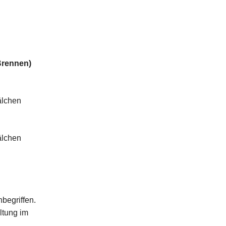
Brennen)
älchen
älchen
nbegriffen.
ltung im