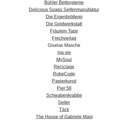
Bühler Bettsysteme
Delicious Soaps Seifenmanufaktur
Die Eigenbrötlerei
Die Goldwerkstatt
Fräulein Tapir
Frechverlag
Giselas Masche
ma vie
MySoul
Reciclage
RobeCode
Papierkunst
Pier 58
Schwabenkrabbe
Selter
Täck
The House of Gabriele Mast