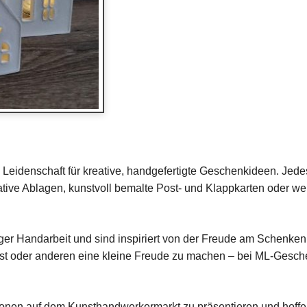
Leidenschaft für kreative, handgefertigte Geschenkideen. Jedes 
rative Ablagen, kunstvoll bemalte Post- und Klappkarten oder we
iger Handarbeit und sind inspiriert von der Freude am Schenke
bst oder anderen eine kleine Freude zu machen – bei ML-Gesche
tionen auf dem Kunsthandwerkermarkt zu präsentieren und hoffe